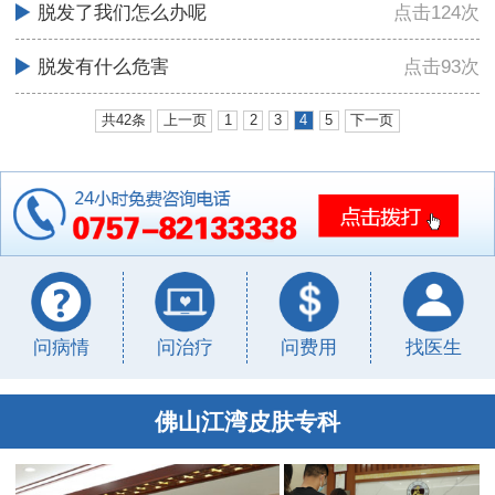
脱发了我们怎么办呢
点击124次
脱发有什么危害
点击93次
共42条
上一页
1
2
3
4
5
下一页
问病情
问治疗
问费用
找医生
佛山江湾皮肤专科