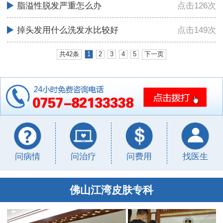
脂溢性脱发严重怎么办
点击126次
掉头发用什么洗发水比较好
点击149次
共42条
1
2
3
4
5
下一页
问病情
问治疗
问费用
找医生
佛山江湾皮肤专科