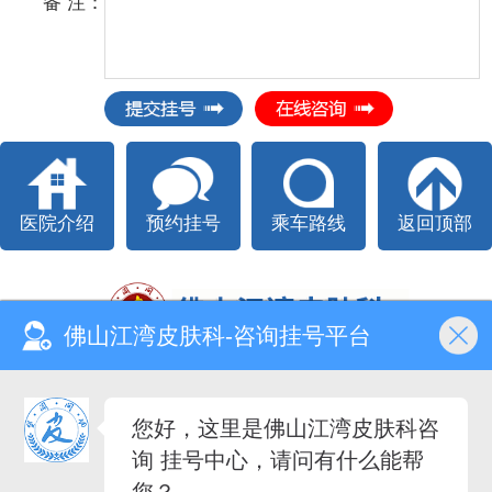
备 注：
医院介绍
预约挂号
乘车路线
返回顶部
佛山江湾皮肤科-咨询挂号平台
Copyright @ All right reserved.
佛山江湾皮肤专科 版权所有
电话：
0757-82133338
您好，这里是佛山江湾皮肤科咨
医院地址：佛山市禅城区江湾二路13号（石湾客运站旁）
询 挂号中心，请问有什么能帮
粤（E）广[2020]第03-29-015号
您？