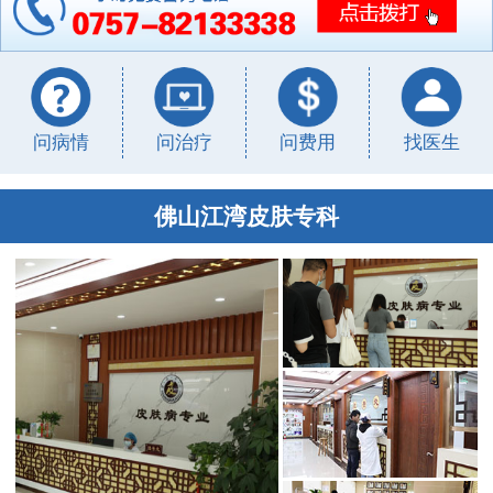
问病情
问治疗
问费用
找医生
佛山江湾皮肤专科