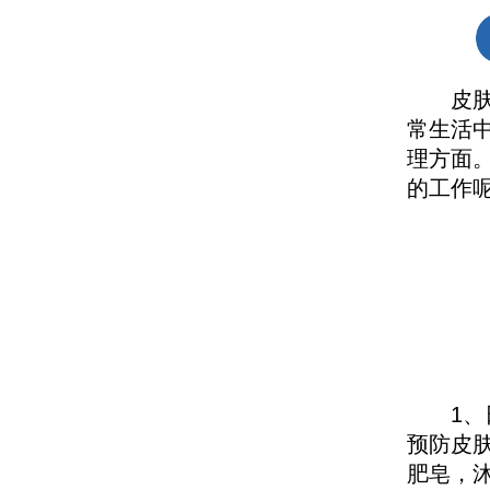
皮肤过
常生活
理方面
的工作
1、日
预防皮
肥皂，