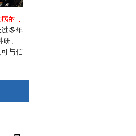
肤病的，
经过多年
科研、
认可与信
）