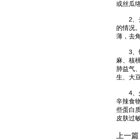
或丝瓜
2、去
的情况
薄，去
3、饮
麻、核
肺益气
生、大
4、少
辛辣食
些蛋白
皮肤过
上一篇