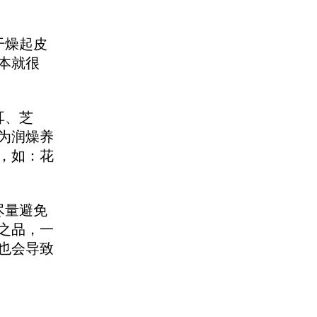
干燥起皮
本就很
耳、芝
为润燥养
，如：花
尽量避免
之品，一
也会导致