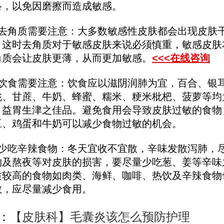
络，以免因磨擦而造成敏感。
角质需要注意：大多数敏感性皮肤都会出现皮肤
。这时去角质对于敏感皮肤来说必须慎重，敏感皮肤
角质会让皮肤更薄，从而更加敏感。
<<<在线咨询
食需要注意：饮食应以滋阴润肺为宜，百合、银
桃、甘蔗、牛奶、蜂蜜、糯米、粳米枇杷、菠萝等均
、益胃生津之佳品。避免食用会导致皮肤过敏的食物
豆、鸡蛋和牛奶可以减少食物过敏的机会。
吃辛辣食物：冬天宜收不宜散，辛味发散泻肺，
物及熬夜等对皮肤的损害，要尽量少吃葱、姜等辛味
质较高的食物如肉类、海鲜、咖啡、热饮及辛辣食物
敏，应尽量减少食用。
：
【皮肤科】毛囊炎该怎么预防护理