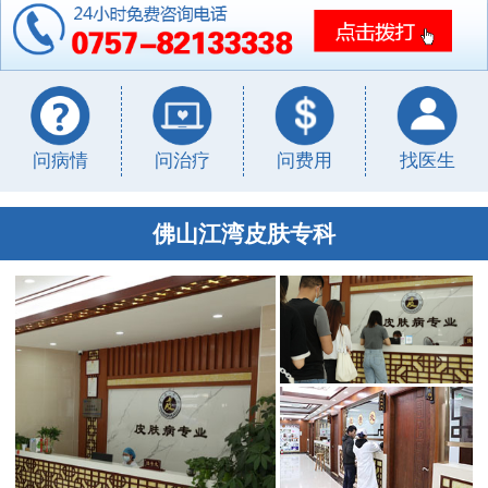
问病情
问治疗
问费用
找医生
佛山江湾皮肤专科